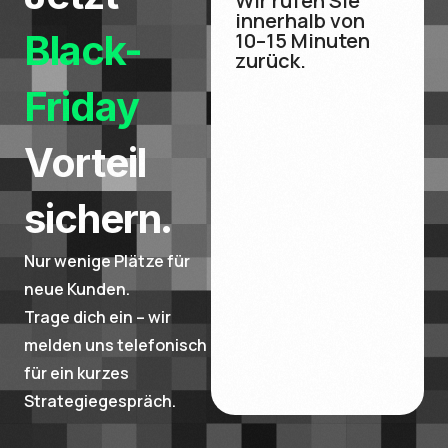
Wir rufen Sie
innerhalb von
Black-
10–15 Minuten
zurück.
Friday
Vorteil
sichern.
Nur wenige Plätze für
neue Kunden.
Trage dich ein – wir
melden uns telefonisch
für ein kurzes
Strategiegespräch.