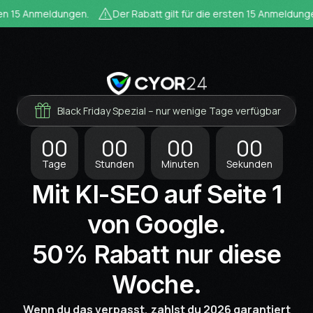
n 15 Anmeldungen.
Der Rabatt gilt für die ersten 15 Anmeldungen.
Black Friday Spezial – nur wenige Tage verfügbar
00
00
00
00
Tage
Stunden
Minuten
Sekunden
Mit KI-SEO auf Seite 1
von Google.
50% Rabatt nur diese
Woche.
Wenn du das verpasst, zahlst du 2026 garantiert