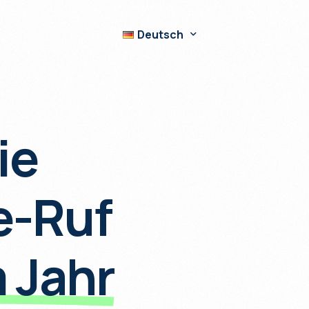
Deutsch
English
ie
Deutsch
Italiano
Español
e-Ruf
Nederlands
Français
 Jahr
Hrvatski